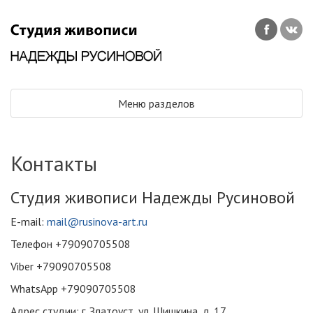
Меню разделов
Контакты
Студия живописи Надежды Русиновой
E-mail:
mail@rusinova-art.ru
Телефон +79090705508
Viber +79090705508
WhatsApp +79090705508
Адрес студии: г. Златоуст, ул. Шишкина, д. 17